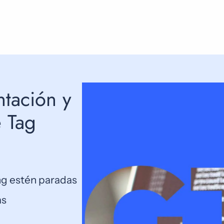
tación y
e Tag
ng estén paradas
as