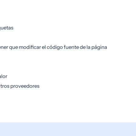
quetas
ner que modificar el código fuente de la página
alor
 otros proveedores