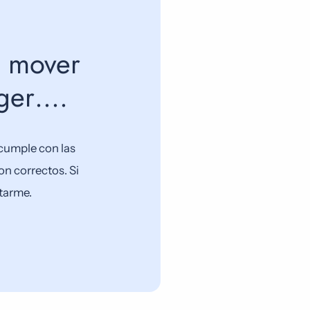
o mover
ager….
cumple con las
n correctos. Si
ctarme.