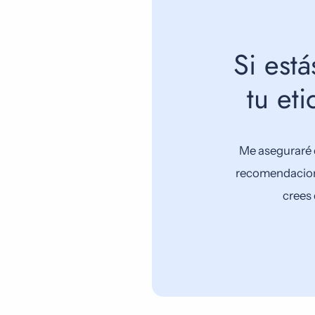
Si est
tu et
Me aseguraré 
recomendacione
crees 